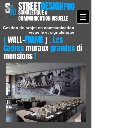
STREET
DESIGN
PRO
SIGNALETIQUE &
COMMUNICATION VISUELLE
Gestion de projet en communication
visuelle et signalétique
WALL
-
FRAME
. Les
[
]
Cadres
muraux
grandes
di
mensions
!