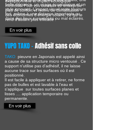
exceptionnelle et impact écologique
belle élégance, un usage économique et un
minimisé. Pour vos bureaux et/ entreprise :
style innovant. L’impact visuel reste toujours
plus de confort et moins de climatisation =
fort, même à une distance importante ou
des économies d'énergie solaire, ce qui le
dans des lieux surexposés ou mal éclairés.
rend d'autant plus efficace !
En voir plus
YUPO TAKO -
Adhésif sans colle
TAKO
pieuvre en Japonais est appelé ainsi
a cause de sa structure micro ventousé . Ce
support n'utilise pas d'adhésif, il ne laisse
aucune trace sur les surfaces où il est
positionné.
Il est facile à appliquer et à retirer, ne forme
pas de bulles et est lavable à l'eau et
s'applique sur toutes surfaces planes et
lisses .... application temporaire ou
permanente.
En voir plus